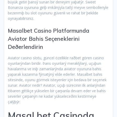
büyük getiri þansý sunan bir deneyim yaþatýr. Sweet
Bonanza oyununa giriþ imkânýyla tatlý meyve sembolleriyle
bezenmiþ bu slot oyununu güvenli ve rahat bir þekilde
oynayabilirsiniz.
Masalbet Casino Platformunda
Aviator Bahis Seçeneklerini
Deðerlendirin
Aviator casino slotu, güncel özellikle raðbet gören casino
oyunlarýndan biridir. Þans oyunlarý meraklýlarý, uçuþun
havalanma ve iniþ zamanlarýnda aviator oyununa bahis
yaparak kazanma fýrsatýný elde ederler. Masalbet bahis
sitesinde, oyunu görmek isteyenler için bedava bir seçenek
sunar. Aviator nedir? Aviator, uçuþ sürecinin ilk anlarýndan
itibaren gittikçe yükselen bir çarpanla devam eder ve bahis
severler çarpanýn ne kadar yükseleceðini kestirmeye
çalýþýr.
Masal bet Casinoda