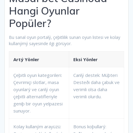
Hangi Oyunlar
Popüler?
Bu sanal oyun portalý, çeþitlilik sunan oyun listesi ve kolay
kullanýmý sayesinde ilgi görüyor.
Artý Yönler
Eksi Yönler
Çeþitli oyun kategorileri:
Canlý destek: Müþteri
Çevrimiçi slotlar, masa
Desteði daha çabuk ve
oyunlarý ve canlý oyun
verimli olsa daha
çeþitli alternatifleriyle
verimli olurdu.
geniþ bir oyun yelpazesi
sunuyor.
Kolay kullaným arayüzü:
Bonus koþullarý: