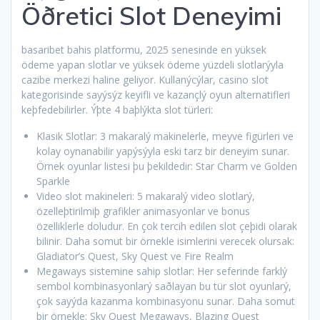
Öðretici Slot Deneyimi
basaribet bahis platformu, 2025 senesinde en yüksek
ödeme yapan slotlar ve yüksek ödeme yüzdeli slotlarýyla
cazibe merkezi haline geliyor. Kullanýcýlar, casino slot
kategorisinde sayýsýz keyifli ve kazançlý oyun alternatifleri
keþfedebilirler. Ýþte 4 baþlýkta slot türleri:
Klasik Slotlar: 3 makaralý makinelerle, meyve figürleri ve
kolay oynanabilir yapýsýyla eski tarz bir deneyim sunar.
Örnek oyunlar listesi þu þekildedir: Star Charm ve Golden
Sparkle
Video slot makineleri: 5 makaralý video slotlarý,
özelleþtirilmiþ grafikler animasyonlar ve bonus
özelliklerle doludur. En çok tercih edilen slot çeþidi olarak
bilinir. Daha somut bir örnekle isimlerini verecek olursak:
Gladiator’s Quest, Sky Quest ve Fire Realm
Megaways sistemine sahip slotlar: Her seferinde farklý
sembol kombinasyonlarý saðlayan bu tür slot oyunlarý,
çok sayýda kazanma kombinasyonu sunar. Daha somut
bir örnekle: Sky Quest Megaways, Blazing Quest